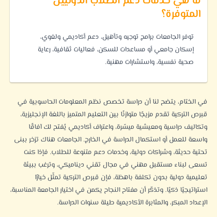
ما هي خدمات دعم الطلاب الدوليين
المتوفرة؟
توفر الجامعات برامج توجيه وتأهيل، دعم أكاديمي ولغوي،
إسكان جامعي أو مساعدات للسكن، فعاليات ثقافية، رعاية
صحية نفسية، واستشارات مهنية.
في الختام، يتضح لنا أن دراسة تخصص نظم المعلومات الحاسوبية في
قبرص التركية تقدم مزيجًا متوازنًا بين التعليم المتميز باللغة الإنجليزية،
وتكاليف دراسية ومعيشية ميسّرة، واعتراف أكاديمي يُفتح لك آفاقًا
واسعة للعمل أو استكمال الدراسة في الخارج. الجامعات هناك تزخر ببنى
تحتية حديثة، وشراكات دولية، وخدمات دعم متنوعة للطلاب. فإذا كنت
تسعى لبناء مستقبل مهني في مجال تقني ديناميكي، وترغب ببيئة
تعليمية دولية بدون تكلفة باهظة، فإن قبرص التركية تمثّل خيارًا
استراتيجيًا ذكيًا. وتذكّر أن مفتاح النجاح يكمن في اختيار الجامعة المناسبة،
الإعداد المبكر، والمثابرة الأكاديمية طيلة سنوات الدراسة.