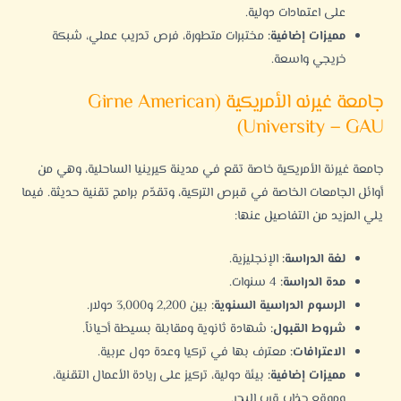
على اعتمادات دولية.
مميزات إضافية:
مختبرات متطورة، فرص تدريب عملي، شبكة
خريجي واسعة.
جامعة غيرنه الأمريكية (Girne American
University – GAU)
جامعة غيرنة الأمريكية
خاصة تقع في مدينة كيرينيا الساحلية، وهي من
أوائل الجامعات الخاصة في قبرص التركية، وتقدّم برامج تقنية حديثة. فيما
يلي المزيد من التفاصيل عنها:
لغة الدراسة:
الإنجليزية.
مدة الدراسة:
4 سنوات.
الرسوم الدراسية السنوية:
بين 2,200 و3,000 دولار.
شروط القبول:
شهادة ثانوية ومقابلة بسيطة أحياناً.
الاعترافات:
معترف بها في تركيا وعدة دول عربية.
مميزات إضافية:
بيئة دولية، تركيز على ريادة الأعمال التقنية،
وموقع جذاب قرب البحر.