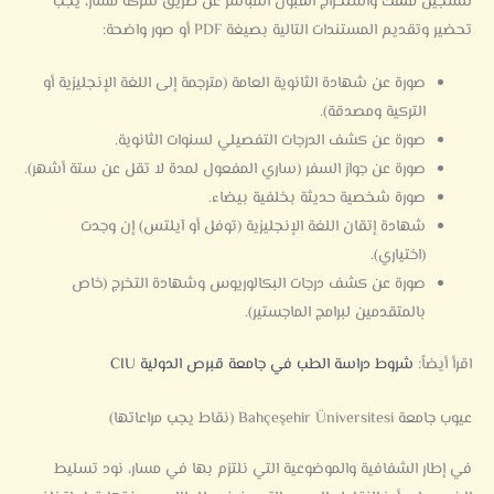
لتسجيل ملفك واستخراج القبول المباشر عن طريق شركة مسار، يجب
تحضير وتقديم المستندات التالية بصيغة PDF أو صور واضحة:
صورة عن شهادة الثانوية العامة (مترجمة إلى اللغة الإنجليزية أو
التركية ومصدقة).
صورة عن كشف الدرجات التفصيلي لسنوات الثانوية.
صورة عن جواز السفر (ساري المفعول لمدة لا تقل عن ستة أشهر).
صورة شخصية حديثة بخلفية بيضاء.
شهادة إتقان اللغة الإنجليزية (توفل أو آيلتس) إن وجدت
(اختياري).
صورة عن كشف درجات البكالوريوس وشهادة التخرج (خاص
بالمتقدمين لبرامج الماجستير).
اقرأ أيضاً:
شروط دراسة الطب في جامعة قبرص الدولية CIU
عيوب جامعة Bahçeşehir Üniversitesi (نقاط يجب مراعاتها)
في إطار الشفافية والموضوعية التي نلتزم بها في مسار، نود تسليط