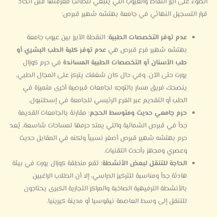
الضوء على أبرز النقاط والعيوب التي ينبغي للطالب معرفتها قبل اتخاذ
قرار التسجيل النهائي في جامعة بهتشه شهير قبرص:
عدم توفر التخصصات الطبية:
النقطة الأبرز بين عيوب جامعة
بهتشه شهير فرع قبرص هي
عدم توفر كلية الطب البشري أو
طب الأسنان أو التخصصات الطبية المساندة
في حرم كوزال
يورت حتى الآن. وفي حال كان شغفك يتركز على المجال الطبي،
ينصحك فريق مسار بالتوجه لجامعات قبرصية أخرى متميزة في
الطب أو التقديم عبر الفرع الرئيسي للجامعة في إسطنبول.
حرم جامعي حديث ومتوسط الحجم:
مقارنة بالجامعات القديمة
جداً في قبرص الشمالية والتي يمتد حرمها لمساحات شاسعة، يُعد
حرم بهتشه شهير قبرص أصغر نسبياً ولكنه في المقابل حديث
وعصري ومجهز بأحدث التقنيات.
الحاجة للتنقل لبعض الأنشطة:
تقع منطقة كوزال يورت في بيئة
هادئة جداً ومناسبة للتركيز الدراسي، إلا أن الطلاب الراغبين
بالأنشطة الترفيهية الصاخبة والمراكز التجارية الكبرى يحتاجون
للتنقل إلى وسط العاصمة نيقوسيا أو مدينة كيرينيا.