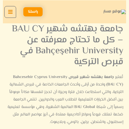
خطي
لى
راسلنا
لمحتوى
جامعة بهتشه شهير BAU CY
– كل ما تحتاج معرفته عن
Bahçeşehir University في
قبرص التركية
تُعتبر
جامعة بهتشه شهير قبرص Bahcesehir Cyprus University
(BAU CY)
واحدة من أرقى وأحدث الجامعات الخاصة في قبرص الشمالية
التركية، والتي استطاعت خلال فترة وجيزة أن تحجز لنفسها مكاناً مرموقاً
بين أفضل الخيارات التعليمية للطلاب العرب والدوليين. تنتمي الجامعة
رسمياً إلى شبكة
BAU Global
العالمية الشهيرة، وهي مؤسسة تعليمية
ضخمة تمتلك فروعاً ومراكز أكاديمية ممتدة في أبرز عواصم العالم مثل
إسطنبول، واشنطن، برلين، باتومي، وبلايموث.