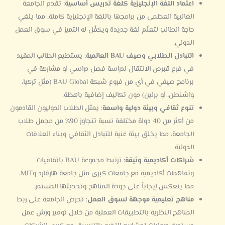
اعتماد اللغة الإنجليزية كلغة تدريس أساسية:
تقدم الجامعة
الغالبية العظمى من برامجها باللغة الإنجليزية كاملة، مما يلغي
حاجة الطالب لتعلّم لغة جديدة ويكفُل له التميز في سوق العمل
الدولي.
التبادل الطلابي وصيف BAU العالمية:
يستطيع الطالب المقيد
في فرع قبرص الانتقال لدراسة فصل دراسي أو مشاركة في
برنامج صيفي في أي من فروع شبكة BAU Global (مثل تركيا،
واشنطن، أو برلين) دون تكاليف إضافية باهظة.
تنوع ثقافي وبيئة دولية واسعة:
يمثل الطلاب الدوليون القادمون
من أكثر من 40 دولة مختلفة نسبة تتجاوز 90% من مجمل طلاب
الجامعة، مما يخلق بيئة غنية للتبادل الثقافي وبناء العلاقات
الدولية.
شراكات أكاديمية وثيقة:
ترتبط مجموعة BAU باتفاقيات
وتفاهمات أكاديمية مع جامعات كبرى مثل جامعة هارفارد وMIT،
مما ينعكس إيجاباً على جودة المناهج وتحديثها المستمر.
مناهج تعليمية موجهة لسوق العمل:
تحرص الجامعة على ربط
المناهج النظرية بالتطبيقات العملية من خلال توفير ورش عمل