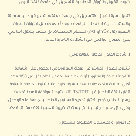
شروط القبول والأوراق المطلوبة للتسجيل في جامعة BAU قبرص
تتميز عملية القبول والتسجيل في جامعة بهتشه شهير قبرص بالسهولة
والسهولة، حيث لا تتطلب الجامعة شروطاً معقدة مثل اختبارات القدرات
الصعبة (كالـ YÖS أو SAT) لمعظم التخصصات، بل تعتمد بشكل أساسي
على المعدل التراكمي في الشهادة الثانوية العامة.
1. شروط القبول لمرحلة البكالوريوس:
يُشترط للقبول المباشر في مرحلة البكالوريوس الحصول على شهادة
الثانوية العامة (البكالوريا) أو ما يعادلها بمعدل نجاح يقل عن 50% كحد
أدنى لغالبية التخصصات الهندسية والإدارية. ولا تشترط الجامعة شهادة
إتقان اللغة الإنجليزية (IELTS/TOEFL) كشرط للموافقة المبدئية؛ حيث
يمكن للطالب خوض اختبار تحديد المستوى الخاص بالجامعة عند الوصول،
وفي حال عدم الاجتياز يلتحق بسنة تحضيرية لتعليم اللغة بمقر الجامعة.
2. الأوراق والمستندات المطلوبة للتسجيل: