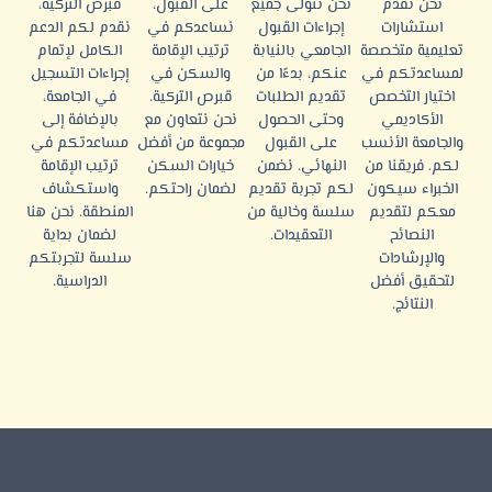
نحن نقدم
نحن نتولى جميع
على القبول،
قبرص التركية،
استشارات
إجراءات القبول
نساعدكم في
نقدم لكم الدعم
تعليمية متخصصة
الجامعي بالنيابة
ترتيب الإقامة
الكامل لإتمام
لمساعدتكم في
عنكم، بدءًا من
والسكن في
إجراءات التسجيل
اختيار التخصص
تقديم الطلبات
قبرص التركية.
في الجامعة،
الأكاديمي
وحتى الحصول
نحن نتعاون مع
بالإضافة إلى
والجامعة الأنسب
على القبول
مجموعة من أفضل
مساعدتكم في
لكم. فريقنا من
النهائي. نضمن
خيارات السكن
ترتيب الإقامة
الخبراء سيكون
لكم تجربة تقديم
لضمان راحتكم.
واستكشاف
معكم لتقديم
سلسة وخالية من
المنطقة. نحن هنا
النصائح
التعقيدات.
لضمان بداية
والإرشادات
سلسة لتجربتكم
لتحقيق أفضل
الدراسية.
النتائج.