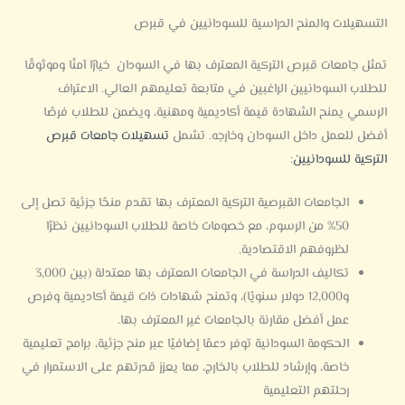
التسهيلات والمنح الدراسية للسودانيين في قبرص
تمثل جامعات قبرص التركية المعترف بها في السودان خيارًا آمنًا وموثوقًا
للطلاب السودانيين الراغبين في متابعة تعليمهم العالي. الاعتراف
الرسمي يمنح الشهادة قيمة أكاديمية ومهنية، ويضمن للطلاب فرصًا
أفضل للعمل داخل السودان وخارجه. تشمل
تسهيلات جامعات قبرص
التركية للسودانيين
:
الجامعات القبرصية التركية المعترف بها تقدم منحًا جزئية تصل إلى
50% من الرسوم، مع خصومات خاصة للطلاب السودانيين نظرًا
لظروفهم الاقتصادية.
تكاليف الدراسة في الجامعات المعترف بها معتدلة (بين 3,000
و12,000 دولار سنويًا)، وتمنح شهادات ذات قيمة أكاديمية وفرص
عمل أفضل مقارنة بالجامعات غير المعترف بها.
الحكومة السودانية توفر دعمًا إضافيًا عبر منح جزئية، برامج تعليمية
خاصة، وإرشاد للطلاب بالخارج، مما يعزز قدرتهم على الاستمرار في
رحلتهم التعليمية