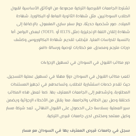
تشترط الجامعات القبرصية التركية مجموعة من الوثائق الأساسية لقبول
الطلاب السودانيين، مثل شهادة الثانوية العامة أو البكالوريا، شهادة
الميلاد، صور شخصية حديثة، جواز سفر ساري المفعول، بالإضافة إلى
شهادة إتقان اللغة الإنجليزية (مثل IELTS أو TOEFL) لبعض البرامج. أما
بالنسبة للدراسات العليا، فيُطلب تقديم شهادة البكالوريوس وكشف
درجات مترجم ومصدق، مع خطابات توصية ورسالة دافع.
دور مكاتب القبول في السودان في تسهيل الإجراءات
تلعب مكاتب القبول في السودان دورًا مهمًا في تسهيل عملية التسجيل،
حيث تقدم خدمات استشارية للطلاب، وتساعدهم في تجهيز المستندات
المطلوبة، وترشدهم إلى الجامعات المعترف بها. كما تعمل هذه المكاتب
كحلقة وصل بين الطالب والجامعة، مما يقلل من الأخطاء الإجرائية ويضمن
سير العملية بسلاسة حتى الحصول على القبول النهائي. تعد شركة مسار
وكيل معتمد ومختص لدى جامعات قبرص التركية.
سجل في جامعات قبرص المعترف بها في السودان مع مسار