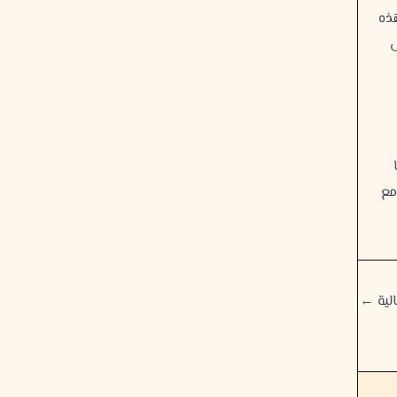
هذه
ى
مع
الية
←