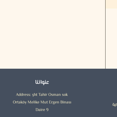
عنواننا
Address: şht Tahir Osman sok
Ortaköy Melike Mut Ergen Binası
ية
Daire 9