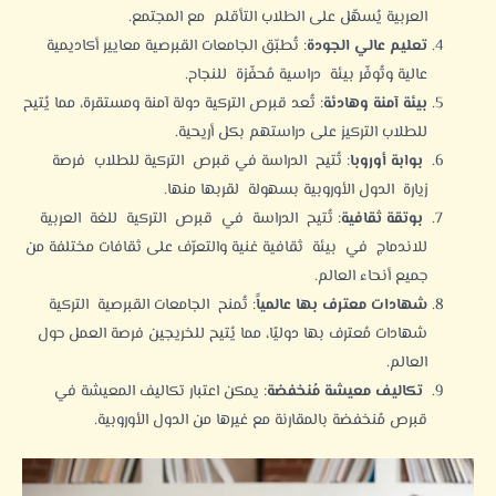
العربية يُسهّل على الطلاب التأقلم مع المجتمع.
تعليم عالي الجودة
: تُطبّق الجامعات القبرصية معايير أكاديمية
عالية وتُوفّر بيئة دراسية مُحفّزة للنجاح.
بيئة آمنة وهادئة
: تُعد قبرص التركية دولة آمنة ومستقرة، مما يُتيح
للطلاب التركيز على دراستهم بكل أريحية.
بوابة أوروبا
: تُتيح الدراسة في قبرص التركية للطلاب فرصة
زيارة الدول الأوروبية بسهولة لقربها منها.
بوتقة ثقافية
: تُتيح الدراسة في قبرص التركية للغة العربية
للاندماج في بيئة ثقافية غنية والتعرّف على ثقافات مختلفة من
جميع أنحاء العالم.
شهادات
معترف بها
عالمياً
: تُمنح الجامعات القبرصية التركية
شهادات مُعترف بها دوليًا، مما يُتيح للخريجين فرصة العمل حول
العالم.
تكاليف معيشة مُنخفضة
: يمكن اعتبار
تكاليف المعيشة في
قبرص مُنخفضة
بالمقارنة مع غيرها من الدول الأوروبية.